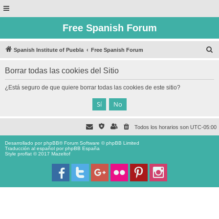
Free Spanish Forum
B
Spanish Institute of Puebla
Free Spanish Forum
u
Borrar todas las cookies del Sitio
s
c
¿Está seguro de que quiere borrar todas las cookies de este sitio?
a
r
Todos los horarios son
UTC-05:00
Desarrollado por
phpBB
® Forum Software © phpBB Limited
Traducción al español por
phpBB España
Style proflat © 2017
Mazeltof