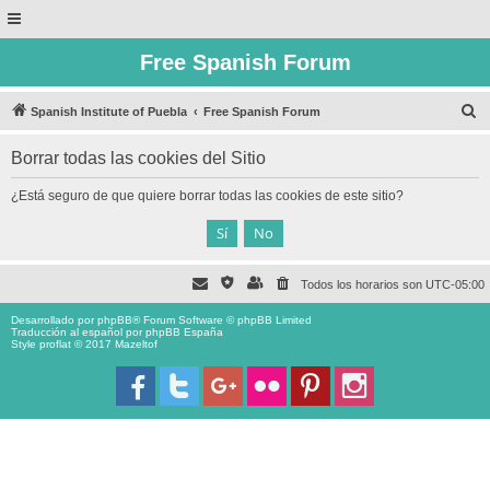
Free Spanish Forum
B
Spanish Institute of Puebla
Free Spanish Forum
u
Borrar todas las cookies del Sitio
s
c
¿Está seguro de que quiere borrar todas las cookies de este sitio?
a
r
Todos los horarios son
UTC-05:00
Desarrollado por
phpBB
® Forum Software © phpBB Limited
Traducción al español por
phpBB España
Style proflat © 2017
Mazeltof