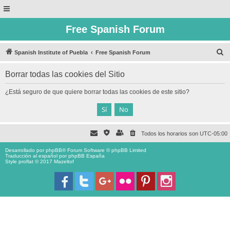
Free Spanish Forum
B
Spanish Institute of Puebla
Free Spanish Forum
u
Borrar todas las cookies del Sitio
s
c
¿Está seguro de que quiere borrar todas las cookies de este sitio?
a
r
Todos los horarios son
UTC-05:00
Desarrollado por
phpBB
® Forum Software © phpBB Limited
Traducción al español por
phpBB España
Style proflat © 2017
Mazeltof