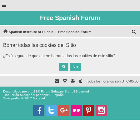
Free Spanish Forum
B
Spanish Institute of Puebla
Free Spanish Forum
u
Borrar todas las cookies del Sitio
s
c
¿Está seguro de que quiere borrar todas las cookies de este sitio?
a
r
Todos los horarios son
UTC-05:00
Desarrollado por
phpBB
® Forum Software © phpBB Limited
Traducción al español por
phpBB España
Style proflat © 2017
Mazeltof