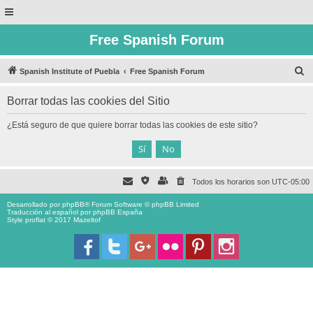
Free Spanish Forum
B
Spanish Institute of Puebla
Free Spanish Forum
u
Borrar todas las cookies del Sitio
s
c
¿Está seguro de que quiere borrar todas las cookies de este sitio?
a
r
Todos los horarios son
UTC-05:00
Desarrollado por
phpBB
® Forum Software © phpBB Limited
Traducción al español por
phpBB España
Style proflat © 2017
Mazeltof