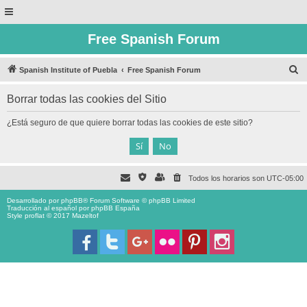
Free Spanish Forum
B
Spanish Institute of Puebla
Free Spanish Forum
u
Borrar todas las cookies del Sitio
s
c
¿Está seguro de que quiere borrar todas las cookies de este sitio?
a
r
Todos los horarios son
UTC-05:00
Desarrollado por
phpBB
® Forum Software © phpBB Limited
Traducción al español por
phpBB España
Style proflat © 2017
Mazeltof