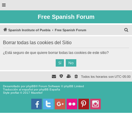
Free Spanish Forum
B
Spanish Institute of Puebla
Free Spanish Forum
u
Borrar todas las cookies del Sitio
s
c
¿Está seguro de que quiere borrar todas las cookies de este sitio?
a
r
Todos los horarios son
UTC-05:00
Desarrollado por
phpBB
® Forum Software © phpBB Limited
Traducción al español por
phpBB España
Style proflat © 2017
Mazeltof