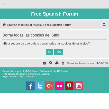
Free Spanish Forum
B
Spanish Institute of Puebla
Free Spanish Forum
u
Borrar todas las cookies del Sitio
s
c
¿Está seguro de que quiere borrar todas las cookies de este sitio?
a
r
Todos los horarios son
UTC-05:00
Desarrollado por
phpBB
® Forum Software © phpBB Limited
Traducción al español por
phpBB España
Style proflat © 2017
Mazeltof