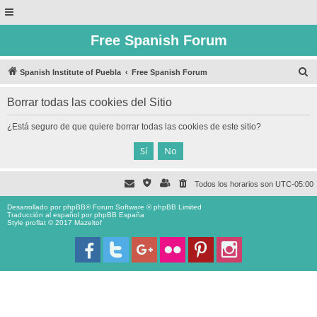
Free Spanish Forum
B
Spanish Institute of Puebla
Free Spanish Forum
u
Borrar todas las cookies del Sitio
s
c
¿Está seguro de que quiere borrar todas las cookies de este sitio?
a
r
Todos los horarios son
UTC-05:00
Desarrollado por
phpBB
® Forum Software © phpBB Limited
Traducción al español por
phpBB España
Style proflat © 2017
Mazeltof