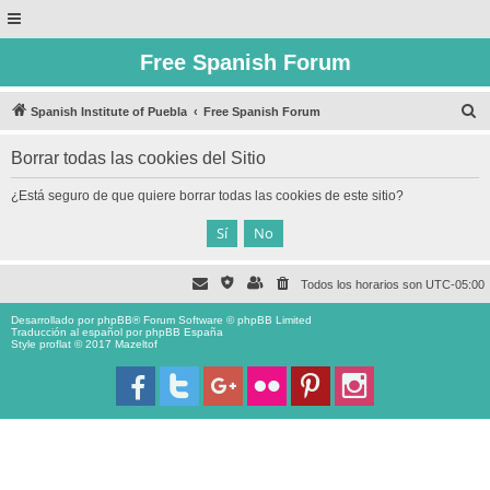
Free Spanish Forum
B
Spanish Institute of Puebla
Free Spanish Forum
u
Borrar todas las cookies del Sitio
s
c
¿Está seguro de que quiere borrar todas las cookies de este sitio?
a
r
Todos los horarios son
UTC-05:00
Desarrollado por
phpBB
® Forum Software © phpBB Limited
Traducción al español por
phpBB España
Style proflat © 2017
Mazeltof