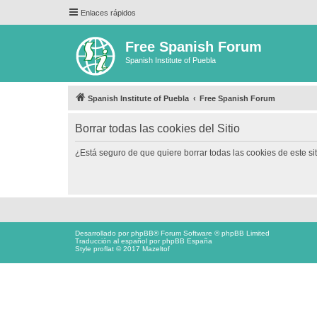
Enlaces rápidos
Free Spanish Forum
Spanish Institute of Puebla
Spanish Institute of Puebla
Free Spanish Forum
Borrar todas las cookies del Sitio
¿Está seguro de que quiere borrar todas las cookies de este si
Desarrollado por
phpBB
® Forum Software © phpBB Limited
Traducción al español por
phpBB España
Style proflat © 2017
Mazeltof