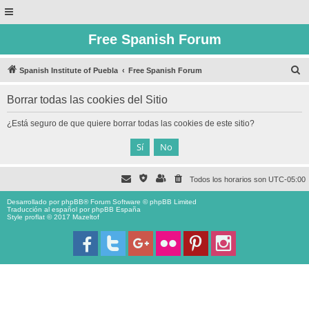
Free Spanish Forum
B
Spanish Institute of Puebla
Free Spanish Forum
u
Borrar todas las cookies del Sitio
s
c
¿Está seguro de que quiere borrar todas las cookies de este sitio?
a
r
Todos los horarios son
UTC-05:00
Desarrollado por
phpBB
® Forum Software © phpBB Limited
Traducción al español por
phpBB España
Style proflat © 2017
Mazeltof