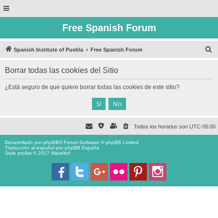
Free Spanish Forum
B
Spanish Institute of Puebla
Free Spanish Forum
u
Borrar todas las cookies del Sitio
s
c
¿Está seguro de que quiere borrar todas las cookies de este sitio?
a
r
Todos los horarios son
UTC-05:00
Desarrollado por
phpBB
® Forum Software © phpBB Limited
Traducción al español por
phpBB España
Style proflat © 2017
Mazeltof