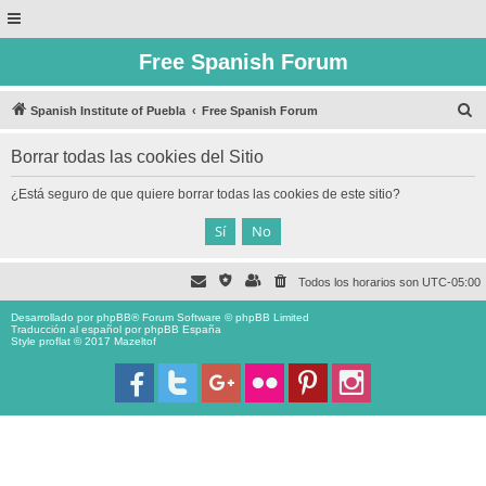
Free Spanish Forum
B
Spanish Institute of Puebla
Free Spanish Forum
u
Borrar todas las cookies del Sitio
s
c
¿Está seguro de que quiere borrar todas las cookies de este sitio?
a
r
Todos los horarios son
UTC-05:00
Desarrollado por
phpBB
® Forum Software © phpBB Limited
Traducción al español por
phpBB España
Style proflat © 2017
Mazeltof