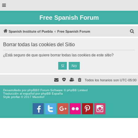
Free Spanish Forum
B
Spanish Institute of Puebla
Free Spanish Forum
u
Borrar todas las cookies del Sitio
s
c
¿Está seguro de que quiere borrar todas las cookies de este sitio?
a
r
Todos los horarios son
UTC-05:00
Desarrollado por
phpBB
® Forum Software © phpBB Limited
Traducción al español por
phpBB España
Style proflat © 2017
Mazeltof