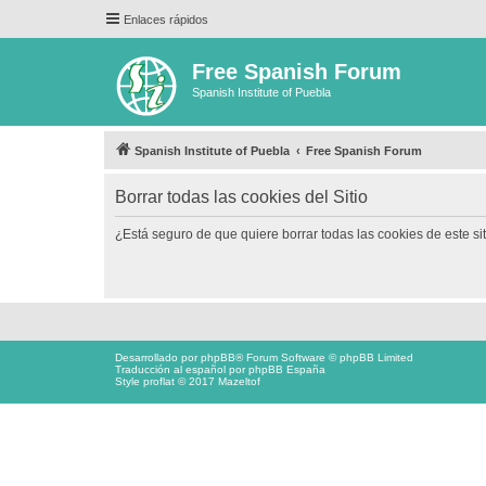
Enlaces rápidos
Free Spanish Forum
Spanish Institute of Puebla
Spanish Institute of Puebla
Free Spanish Forum
Borrar todas las cookies del Sitio
¿Está seguro de que quiere borrar todas las cookies de este si
Desarrollado por
phpBB
® Forum Software © phpBB Limited
Traducción al español por
phpBB España
Style proflat © 2017
Mazeltof