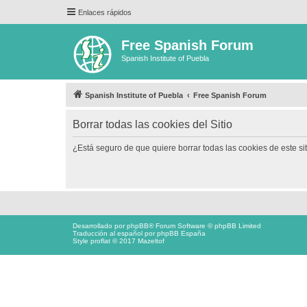
Enlaces rápidos
Free Spanish Forum
Spanish Institute of Puebla
Spanish Institute of Puebla
Free Spanish Forum
Borrar todas las cookies del Sitio
¿Está seguro de que quiere borrar todas las cookies de este si
Desarrollado por
phpBB
® Forum Software © phpBB Limited
Traducción al español por
phpBB España
Style proflat © 2017
Mazeltof