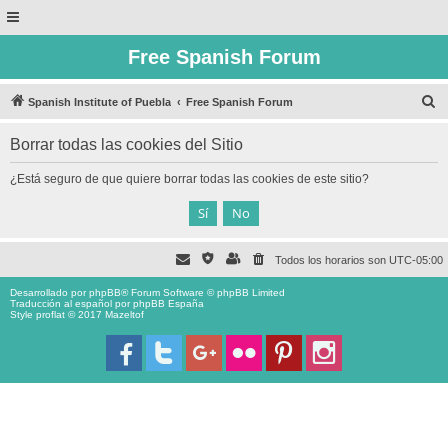
Free Spanish Forum
B
Spanish Institute of Puebla
Free Spanish Forum
u
Borrar todas las cookies del Sitio
s
c
¿Está seguro de que quiere borrar todas las cookies de este sitio?
a
r
Todos los horarios son
UTC-05:00
Desarrollado por
phpBB
® Forum Software © phpBB Limited
Traducción al español por
phpBB España
Style proflat © 2017
Mazeltof