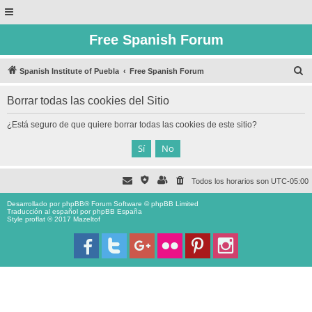
Free Spanish Forum
B
Spanish Institute of Puebla
Free Spanish Forum
u
Borrar todas las cookies del Sitio
s
c
¿Está seguro de que quiere borrar todas las cookies de este sitio?
a
r
Todos los horarios son
UTC-05:00
Desarrollado por
phpBB
® Forum Software © phpBB Limited
Traducción al español por
phpBB España
Style proflat © 2017
Mazeltof