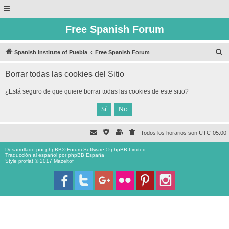
Free Spanish Forum
B
Spanish Institute of Puebla
Free Spanish Forum
u
Borrar todas las cookies del Sitio
s
c
¿Está seguro de que quiere borrar todas las cookies de este sitio?
a
r
Todos los horarios son
UTC-05:00
Desarrollado por
phpBB
® Forum Software © phpBB Limited
Traducción al español por
phpBB España
Style proflat © 2017
Mazeltof