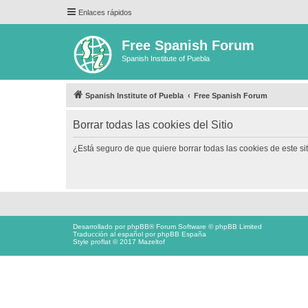
Enlaces rápidos
Free Spanish Forum
Spanish Institute of Puebla
Spanish Institute of Puebla
Free Spanish Forum
Borrar todas las cookies del Sitio
¿Está seguro de que quiere borrar todas las cookies de este si
Desarrollado por
phpBB
® Forum Software © phpBB Limited
Traducción al español por
phpBB España
Style proflat © 2017
Mazeltof