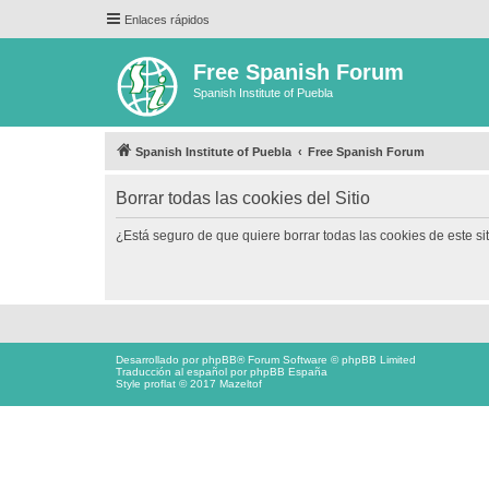
Enlaces rápidos
Free Spanish Forum
Spanish Institute of Puebla
Spanish Institute of Puebla
Free Spanish Forum
Borrar todas las cookies del Sitio
¿Está seguro de que quiere borrar todas las cookies de este si
Desarrollado por
phpBB
® Forum Software © phpBB Limited
Traducción al español por
phpBB España
Style proflat © 2017
Mazeltof