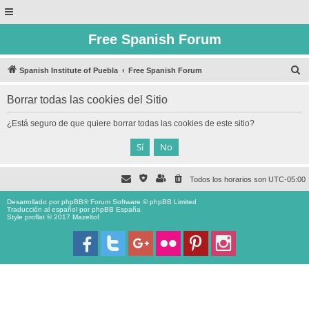
Free Spanish Forum
B
Spanish Institute of Puebla
Free Spanish Forum
u
Borrar todas las cookies del Sitio
s
c
¿Está seguro de que quiere borrar todas las cookies de este sitio?
a
r
Todos los horarios son
UTC-05:00
Desarrollado por
phpBB
® Forum Software © phpBB Limited
Traducción al español por
phpBB España
Style proflat © 2017
Mazeltof