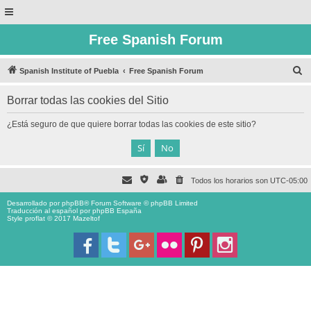
Free Spanish Forum
B
Spanish Institute of Puebla
Free Spanish Forum
u
Borrar todas las cookies del Sitio
s
c
¿Está seguro de que quiere borrar todas las cookies de este sitio?
a
r
Todos los horarios son
UTC-05:00
Desarrollado por
phpBB
® Forum Software © phpBB Limited
Traducción al español por
phpBB España
Style proflat © 2017
Mazeltof