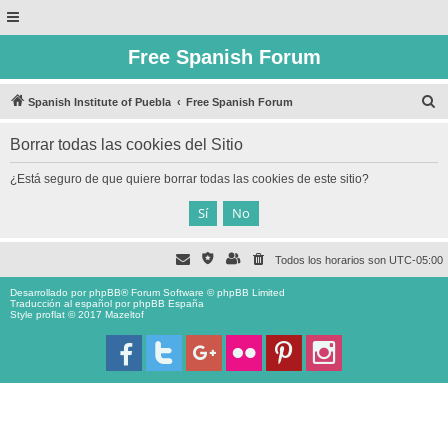
Free Spanish Forum
B
Spanish Institute of Puebla
Free Spanish Forum
u
Borrar todas las cookies del Sitio
s
c
¿Está seguro de que quiere borrar todas las cookies de este sitio?
a
r
Todos los horarios son
UTC-05:00
Desarrollado por
phpBB
® Forum Software © phpBB Limited
Traducción al español por
phpBB España
Style proflat © 2017
Mazeltof