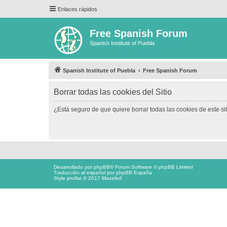
Enlaces rápidos
Free Spanish Forum
Spanish Institute of Puebla
Spanish Institute of Puebla
Free Spanish Forum
Borrar todas las cookies del Sitio
¿Está seguro de que quiere borrar todas las cookies de este si
Desarrollado por
phpBB
® Forum Software © phpBB Limited
Traducción al español por
phpBB España
Style proflat © 2017
Mazeltof