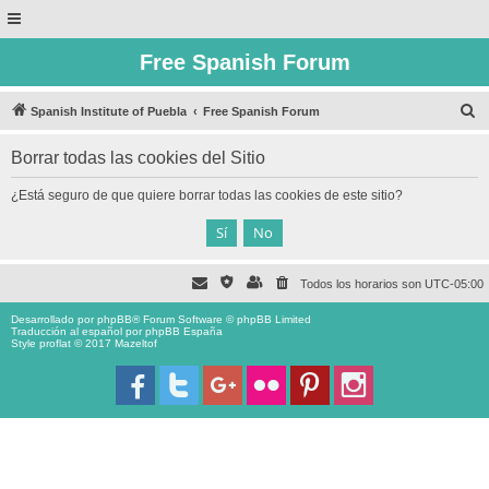
Free Spanish Forum
B
Spanish Institute of Puebla
Free Spanish Forum
u
Borrar todas las cookies del Sitio
s
c
¿Está seguro de que quiere borrar todas las cookies de este sitio?
a
r
Todos los horarios son
UTC-05:00
Desarrollado por
phpBB
® Forum Software © phpBB Limited
Traducción al español por
phpBB España
Style proflat © 2017
Mazeltof