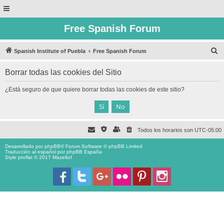
Free Spanish Forum
B
Spanish Institute of Puebla
Free Spanish Forum
u
Borrar todas las cookies del Sitio
s
c
¿Está seguro de que quiere borrar todas las cookies de este sitio?
a
r
Todos los horarios son
UTC-05:00
Desarrollado por
phpBB
® Forum Software © phpBB Limited
Traducción al español por
phpBB España
Style proflat © 2017
Mazeltof