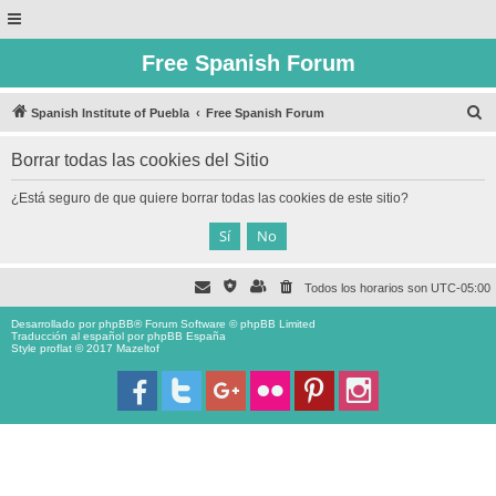
Free Spanish Forum
B
Spanish Institute of Puebla
Free Spanish Forum
u
Borrar todas las cookies del Sitio
s
c
¿Está seguro de que quiere borrar todas las cookies de este sitio?
a
r
Todos los horarios son
UTC-05:00
Desarrollado por
phpBB
® Forum Software © phpBB Limited
Traducción al español por
phpBB España
Style proflat © 2017
Mazeltof