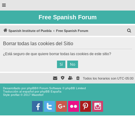
Free Spanish Forum
B
Spanish Institute of Puebla
Free Spanish Forum
u
Borrar todas las cookies del Sitio
s
c
¿Está seguro de que quiere borrar todas las cookies de este sitio?
a
r
Todos los horarios son
UTC-05:00
Desarrollado por
phpBB
® Forum Software © phpBB Limited
Traducción al español por
phpBB España
Style proflat © 2017
Mazeltof