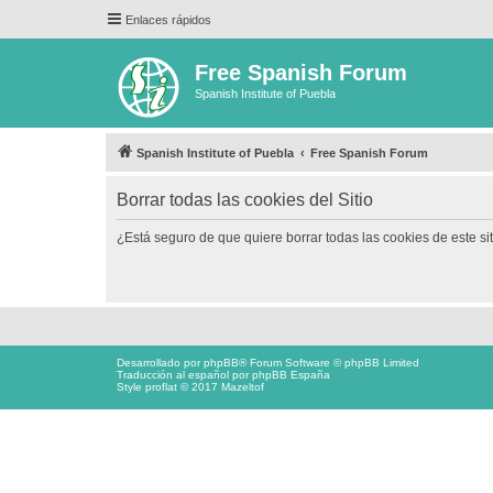
Enlaces rápidos
Free Spanish Forum
Spanish Institute of Puebla
Spanish Institute of Puebla
Free Spanish Forum
Borrar todas las cookies del Sitio
¿Está seguro de que quiere borrar todas las cookies de este si
Desarrollado por
phpBB
® Forum Software © phpBB Limited
Traducción al español por
phpBB España
Style proflat © 2017
Mazeltof