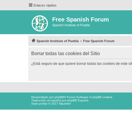
Enlaces rápidos
Free Spanish Forum
Spanish Institute of Puebla
Spanish Institute of Puebla
Free Spanish Forum
Borrar todas las cookies del Sitio
¿Está seguro de que quiere borrar todas las cookies de este si
Desarrollado por
phpBB
® Forum Software © phpBB Limited
Traducción al español por
phpBB España
Style proflat © 2017
Mazeltof