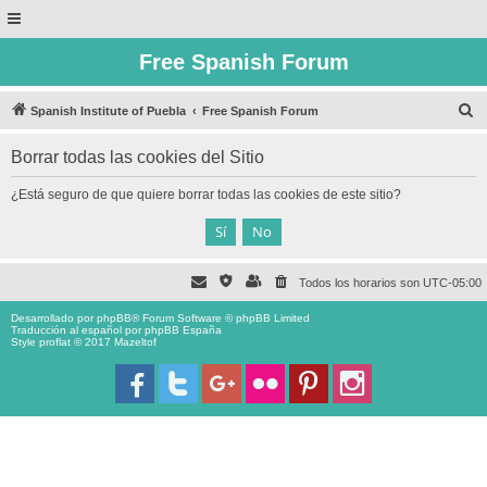
Free Spanish Forum
B
Spanish Institute of Puebla
Free Spanish Forum
u
Borrar todas las cookies del Sitio
s
c
¿Está seguro de que quiere borrar todas las cookies de este sitio?
a
r
Todos los horarios son
UTC-05:00
Desarrollado por
phpBB
® Forum Software © phpBB Limited
Traducción al español por
phpBB España
Style proflat © 2017
Mazeltof