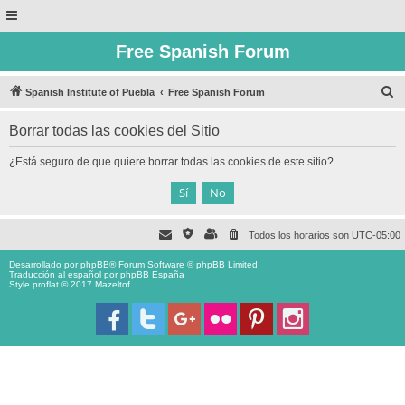
Free Spanish Forum
B
Spanish Institute of Puebla
Free Spanish Forum
u
Borrar todas las cookies del Sitio
s
c
¿Está seguro de que quiere borrar todas las cookies de este sitio?
a
r
Todos los horarios son
UTC-05:00
Desarrollado por
phpBB
® Forum Software © phpBB Limited
Traducción al español por
phpBB España
Style proflat © 2017
Mazeltof