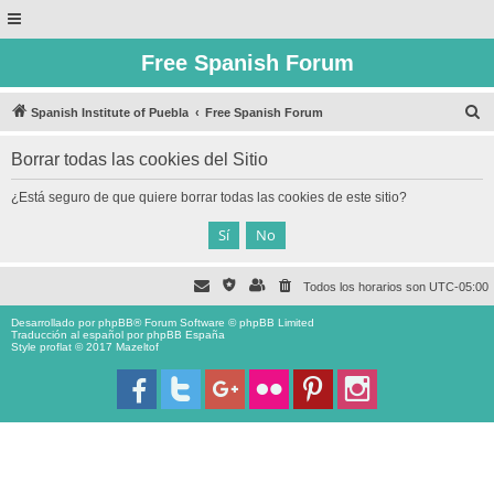
Free Spanish Forum
B
Spanish Institute of Puebla
Free Spanish Forum
u
Borrar todas las cookies del Sitio
s
c
¿Está seguro de que quiere borrar todas las cookies de este sitio?
a
r
Todos los horarios son
UTC-05:00
Desarrollado por
phpBB
® Forum Software © phpBB Limited
Traducción al español por
phpBB España
Style proflat © 2017
Mazeltof