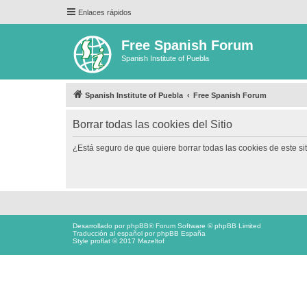
Enlaces rápidos
Free Spanish Forum
Spanish Institute of Puebla
Spanish Institute of Puebla
Free Spanish Forum
Borrar todas las cookies del Sitio
¿Está seguro de que quiere borrar todas las cookies de este si
Desarrollado por
phpBB
® Forum Software © phpBB Limited
Traducción al español por
phpBB España
Style proflat © 2017
Mazeltof