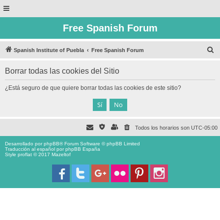
Free Spanish Forum
B
Spanish Institute of Puebla
Free Spanish Forum
u
Borrar todas las cookies del Sitio
s
c
¿Está seguro de que quiere borrar todas las cookies de este sitio?
a
r
Todos los horarios son
UTC-05:00
Desarrollado por
phpBB
® Forum Software © phpBB Limited
Traducción al español por
phpBB España
Style proflat © 2017
Mazeltof