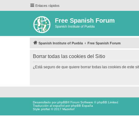
Enlaces rápidos
Free Spanish Forum
Spanish Institute of Puebla
Spanish Institute of Puebla
Free Spanish Forum
Borrar todas las cookies del Sitio
¿Está seguro de que quiere borrar todas las cookies de este si
Desarrollado por
phpBB
® Forum Software © phpBB Limited
Traducción al español por
phpBB España
Style proflat © 2017
Mazeltof