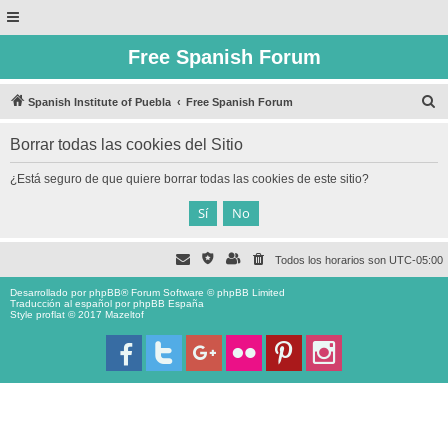
Free Spanish Forum
B
Spanish Institute of Puebla
Free Spanish Forum
u
Borrar todas las cookies del Sitio
s
c
¿Está seguro de que quiere borrar todas las cookies de este sitio?
a
r
Todos los horarios son
UTC-05:00
Desarrollado por
phpBB
® Forum Software © phpBB Limited
Traducción al español por
phpBB España
Style proflat © 2017
Mazeltof