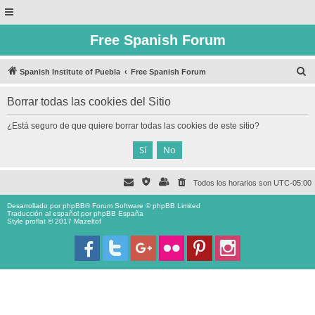
Free Spanish Forum
B
Spanish Institute of Puebla
Free Spanish Forum
u
Borrar todas las cookies del Sitio
s
c
¿Está seguro de que quiere borrar todas las cookies de este sitio?
a
r
Todos los horarios son
UTC-05:00
Desarrollado por
phpBB
® Forum Software © phpBB Limited
Traducción al español por
phpBB España
Style proflat © 2017
Mazeltof