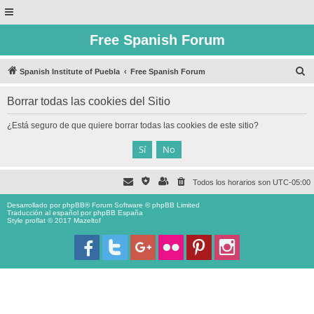
Free Spanish Forum
B
Spanish Institute of Puebla
Free Spanish Forum
u
Borrar todas las cookies del Sitio
s
c
¿Está seguro de que quiere borrar todas las cookies de este sitio?
a
r
Todos los horarios son
UTC-05:00
Desarrollado por
phpBB
® Forum Software © phpBB Limited
Traducción al español por
phpBB España
Style proflat © 2017
Mazeltof