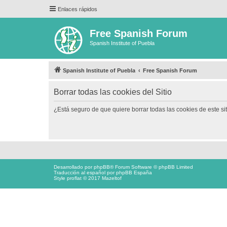
Enlaces rápidos
Free Spanish Forum
Spanish Institute of Puebla
Spanish Institute of Puebla
Free Spanish Forum
Borrar todas las cookies del Sitio
¿Está seguro de que quiere borrar todas las cookies de este si
Desarrollado por
phpBB
® Forum Software © phpBB Limited
Traducción al español por
phpBB España
Style proflat © 2017
Mazeltof