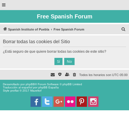
Free Spanish Forum
B
Spanish Institute of Puebla
Free Spanish Forum
u
Borrar todas las cookies del Sitio
s
c
¿Está seguro de que quiere borrar todas las cookies de este sitio?
a
r
Todos los horarios son
UTC-05:00
Desarrollado por
phpBB
® Forum Software © phpBB Limited
Traducción al español por
phpBB España
Style proflat © 2017
Mazeltof