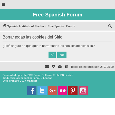
Free Spanish Forum
B
Spanish Institute of Puebla
Free Spanish Forum
u
Borrar todas las cookies del Sitio
s
c
¿Está seguro de que quiere borrar todas las cookies de este sitio?
a
r
Todos los horarios son
UTC-05:00
Desarrollado por
phpBB
® Forum Software © phpBB Limited
Traducción al español por
phpBB España
Style proflat © 2017
Mazeltof