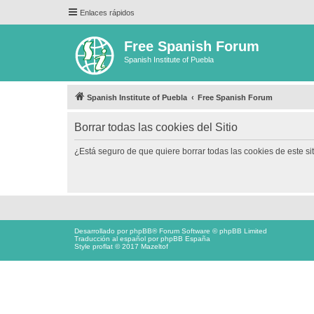
Enlaces rápidos
Free Spanish Forum
Spanish Institute of Puebla
Spanish Institute of Puebla
Free Spanish Forum
Borrar todas las cookies del Sitio
¿Está seguro de que quiere borrar todas las cookies de este si
Desarrollado por
phpBB
® Forum Software © phpBB Limited
Traducción al español por
phpBB España
Style proflat © 2017
Mazeltof