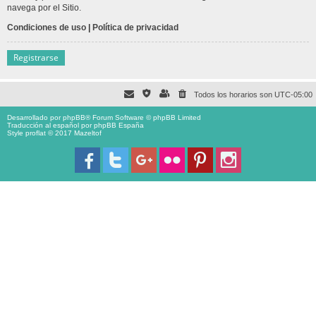
navega por el Sitio.
Condiciones de uso
|
Política de privacidad
Registrarse
Todos los horarios son
UTC-05:00
Desarrollado por
phpBB
® Forum Software © phpBB Limited
Traducción al español por
phpBB España
Style proflat © 2017
Mazeltof