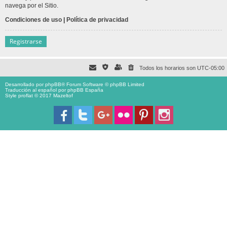
navega por el Sitio.
Condiciones de uso
|
Política de privacidad
Registrarse
Todos los horarios son
UTC-05:00
Desarrollado por
phpBB
® Forum Software © phpBB Limited
Traducción al español por
phpBB España
Style proflat © 2017
Mazeltof