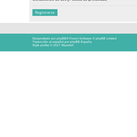
Registrarse
Desarrollado por
phpBB
® Forum Software © phpBB Limited
Traducción al español por
phpBB España
Style proflat © 2017
Mazeltof