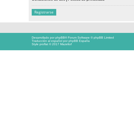
Registrarse
Desarrollado por
phpBB
® Forum Software © phpBB Limited
Traducción al español por
phpBB España
Style proflat © 2017
Mazeltof