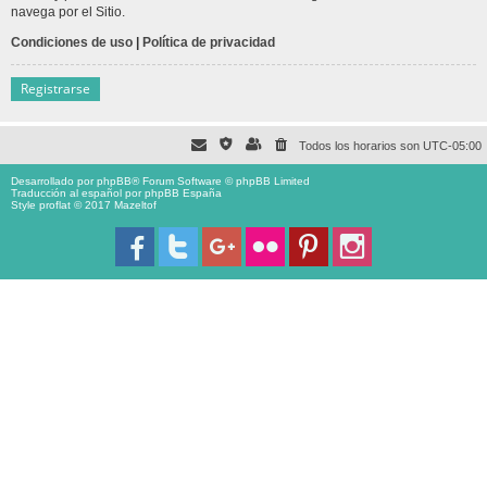
navega por el Sitio.
Condiciones de uso
|
Política de privacidad
Registrarse
Todos los horarios son
UTC-05:00
Desarrollado por
phpBB
® Forum Software © phpBB Limited
Traducción al español por
phpBB España
Style proflat © 2017
Mazeltof